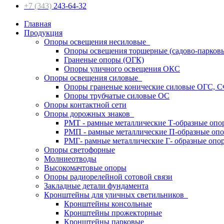
+7 (343)
243-64-32
Главная
Продукция
Опоры освещения несиловые
Опоры освещения торшерные (садово-парков
Граненые опоры (ОГК)
Опоры уличного освещения ОКС
Опоры освещения силовые
Опоры граненые конические силовые ОГС, 
Опоры трубчатые силовые ОС
Опоры контактной сети
Опоры дорожных знаков
РМТ - рамные металлические Т-образные опо
РМП - рамные металлические П-образные оп
РМГ- рамные металлические Г- образные опо
Опоры светофорные
Молниеотводы
Высокомачтовые опоры
Опоры радиорелейной сотовой связи
Закладные детали фундамента
Кронштейны для уличных светильников
Кронштейны консольные
Кронштейны прожекторные
Кронштейны парковые