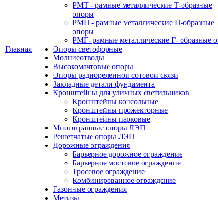
РМТ - рамные металлические Т-образные
опоры
РМП - рамные металлические П-образные
опоры
РМГ- рамные металлические Г- образные 
Главная
Опоры светофорные
Молниеотводы
Высокомачтовые опоры
Опоры радиорелейной сотовой связи
Закладные детали фундамента
Кронштейны для уличных светильников
Кронштейны консольные
Кронштейны прожекторные
Кронштейны парковые
Многогранные опоры ЛЭП
Решетчатые опоры ЛЭП
Дорожные ограждения
Барьерное дорожное ограждение
Барьерное мостовое ограждение
Тросовое ограждение
Комбинированное ограждение
Газонные ограждения
Метизы