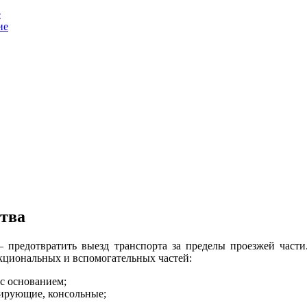
е
ие
тва
предотвратить выезд транспорта за пределы проезжей части.
нкциональных и вспомогательных частей:
с основанием;
зирующие, консольные;