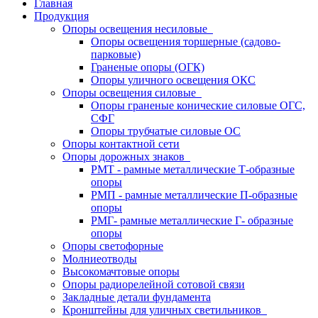
Главная
Продукция
Опоры освещения несиловые
Опоры освещения торшерные (садово-
парковые)
Граненые опоры (ОГК)
Опоры уличного освещения ОКС
Опоры освещения силовые
Опоры граненые конические силовые ОГС,
СФГ
Опоры трубчатые силовые ОС
Опоры контактной сети
Опоры дорожных знаков
РМТ - рамные металлические Т-образные
опоры
РМП - рамные металлические П-образные
опоры
РМГ- рамные металлические Г- образные
опоры
Опоры светофорные
Молниеотводы
Высокомачтовые опоры
Опоры радиорелейной сотовой связи
Закладные детали фундамента
Кронштейны для уличных светильников