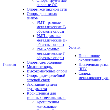
Опоры трубчатые
силовые ОС
Опоры контактной сети
Опоры дорожных
знаков
РМТ - рамные
металлические Т-
образные опоры
РМП - рамные
металлические П-
образные опоры
Услуги
РМГ- рамные
металлические Г-
Порошковое
образные опоры
окрашивание
Опоры светофорные
Главная
Плазменная резка
Молниеотводы
ЧПУ
Высокомачтовые опоры
Сварка
Опоры радиорелейной
металлоконструкц
сотовой связи
Закладные детали
фундамента
Кронштейны для
уличных светильников
Кронштейны
консольные